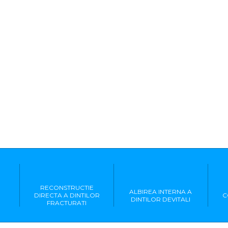
RECONSTRUCTIE
ALBIREA INTERNA A
DIRECTA A DINTILOR
C
DINTILOR DEVITALI
FRACTURATI