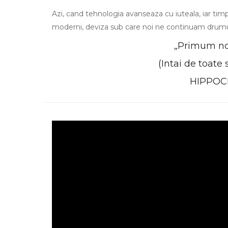
Azi, cand tehnologia avanseaza cu iuteala, iar timp
moderni, deviza sub care noi ne continuam drumu
„Primum no
(Intai de toate 
HIPPOC