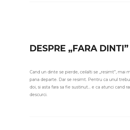
DESPRE „FARA DINTI”
Cand un dinte se pierde, ceilalti se „resimt”, mai
pana departe. Dar se resimt. Pentru ca unul trebu
doi, si asta fara sa fie sustinut… e ca atunci cand r
descurci.