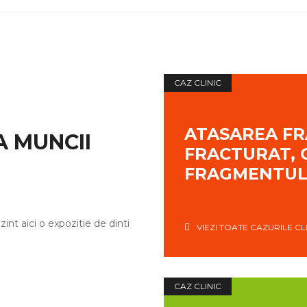
CAZ CLINIC
ATASAREA FR
A MUNCII
FRACTURAT, 
FRAGMENTUL
ezint aici o expozitie de dinti
VIEZI TOATE CAZURILE CL
CAZ CLINIC