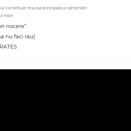
ul constituie resursa principala a oamenilor
l este:
n nocere”
sa nu faci rau)
RATES