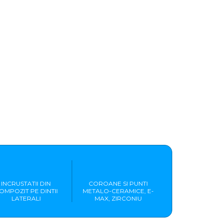
INCRUSTATII DIN
COROANE SI PUNTI
OMPOZIT PE DINTII
METALO-CERAMICE, E-
LATERALI
MAX, ZIRCONIU