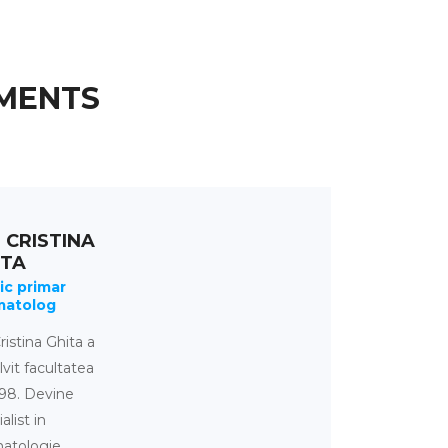
MENTS
 CRISTINA
ITA
ic primar
matolog
ristina Ghita a
lvit facultatea
998. Devine
alist in
atologie