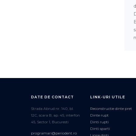
d
D
B
s
m
DATE DE CONTACT
LINK-URI UTILE
Strada Abrud nr. 140, bl.
Reconstructie dinte pret
12C, scara B, ap. 45, interfon
Dinte rupt
45, Sector 1, Bucuresti
Dinti rupti
Dinti sparti
programari@periodent.ro
Lipire dinti