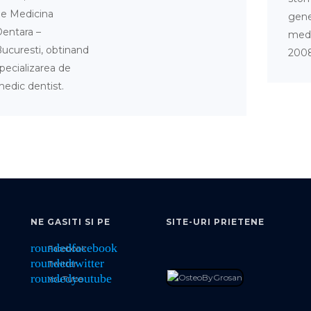
e Medicina
gene
entara –
medi
ucuresti, obtinand
200
pecializarea de
edic dentist.
NE GASITI SI PE
SITE-URI PRIETENE
roundedfacebook
Facebook
roundedtwitter
Twitter
roundedyoutube
YouTube