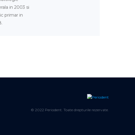
rala in 2003 si
c primar in
8.
© 2022 Periodent. Toate drepturile rezervate.