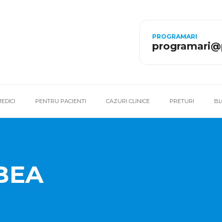
PROGRAMARI
programari@
EDICI
PENTRU PACIENTI
CAZURI CLINICE
PRETURI
BL
BEA