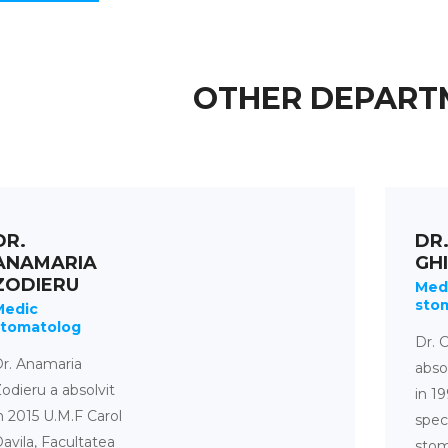
OTHER DEPART
DR.
DR.
ANAMARIA
GH
ZODIERU
Med
sto
Medic
stomatolog
Dr. C
r. Anamaria
abso
odieru a absolvit
in 1
n 2015 U.M.F Carol
speci
avila, Facultatea
stom